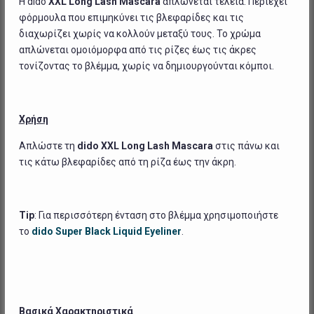
Η dido
XXL Long Lash Mascara
απλώνεται τέλεια. Περιέχει
φόρμουλα που επιμηκύνει τις βλεφαρίδες και τις
διαχωρίζει χωρίς να κολλούν μεταξύ τους. Το χρώμα
απλώνεται ομοιόμορφα από τις ρίζες έως τις άκρες
τονίζοντας το βλέμμα, χωρίς να δημιουργούνται κόμποι.
Χρήση
Απλώστε τη
dido
XXL Long Lash Mascara
στις πάνω και
τις κάτω βλεφαρίδες από τη ρίζα έως την άκρη.
Tip
: Για περισσότερη ένταση στο βλέμμα χρησιμοποιήστε
το
dido
Super
Black Liquid
Eyeliner
.
Βασικά Χαρακτηριστικά