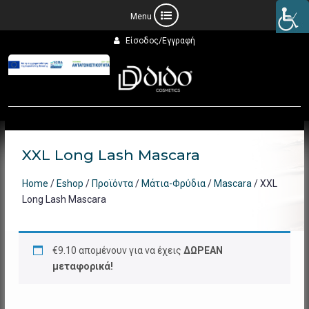
Προχωρήστε
Είσοδος/Εγγραφή
στο
περιεχόμενο
XXL Long Lash Mascara
Home
/
Eshop
/
Προϊόντα
/
Μάτια-Φρύδια
/
Mascara
/ XXL
Long Lash Mascara
€
9.10
απομένουν για να έχεις
ΔΩΡΕΑΝ
μεταφορικά!