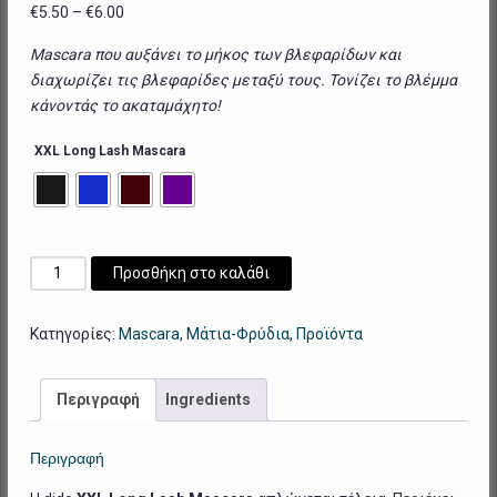
Price
€
5.50
–
€
6.00
range:
Mascara
που αυξάνει το μήκος των βλεφαρίδων και
€5.50
διαχωρίζει τις βλεφαρίδες μεταξύ τους. Τονίζει το βλέμμα
through
κάνοντάς το ακαταμάχητο!
€6.00
XXL Long Lash Mascara
XXL
Προσθήκη στο καλάθι
Long
Lash
Κατηγορίες:
Mascara
,
Μάτια-Φρύδια
,
Προϊόντα
Mascara
ποσότητα
Περιγραφή
Ingredients
Περιγραφή