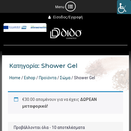
Προχωρήστε
Είσοδος/Εγγραφή
στο
περιεχόμενο
Κατηγορία:
Shower Gel
Home
/
Eshop
/
Προϊόντα
/
Σώμα
/ Shower Gel
€
30.00
απομένουν για να έχεις
ΔΩΡΕΑΝ
μεταφορικά!
Προβάλλονται όλα - 10 αποτελέσματα