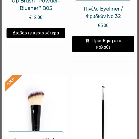
Up Brush “Powder-
Blusher” B05
Πινέλο Eyeliner /
Φρυδιών Νο 32
€
12.00
€
5.00
Διαβάστε περισσότερα
Προσθήκη στο
καλάθι