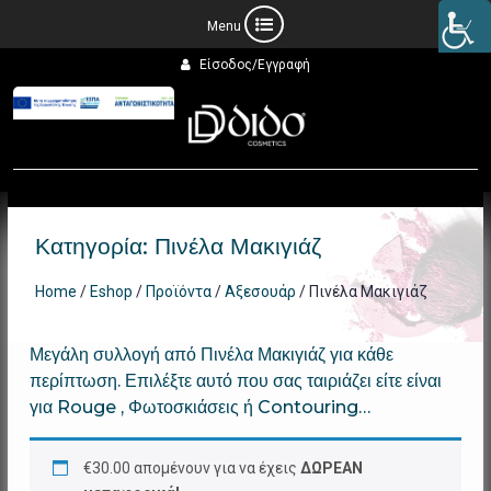
Προχωρήστε
Είσοδος/Εγγραφή
στο
περιεχόμενο
Κατηγορία:
Πινέλα Μακιγιάζ
Home
/
Eshop
/
Προϊόντα
/
Αξεσουάρ
/ Πινέλα Μακιγιάζ
Μεγάλη συλλογή από Πινέλα Μακιγιάζ για κάθε
περίπτωση. Επιλέξτε αυτό που σας ταιριάζει είτε είναι
για Rouge , Φωτοσκιάσεις ή Contouring…
€
30.00
απομένουν για να έχεις
ΔΩΡΕΑΝ