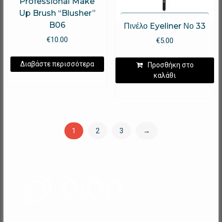
Professional Make
Up Brush “Blusher”
B06
Πινέλο Eyeliner Νο 33
€
10.00
€
5.00
Διαβάστε περισσότερα
Προσθήκη στο
καλάθι
1
2
3
→