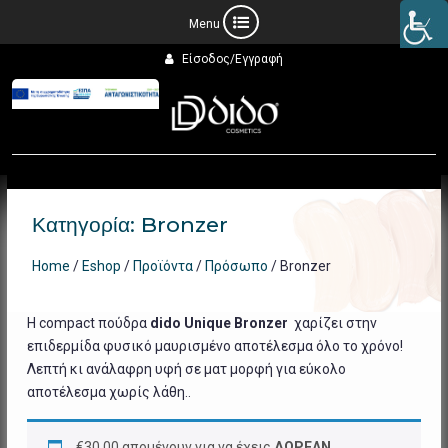
Προχωρήστε
Είσοδος/Εγγραφή
στο
περιεχόμενο
Κατηγορία:
Bronzer
Home
/
Eshop
/
Προϊόντα
/
Πρόσωπο
/ Bronzer
H compact πούδρα
dido Unique Bronzer
χαρίζει στην
επιδερμίδα φυσικό μαυρισμένο αποτέλεσμα όλο το χρόνο!
Λεπτή κι ανάλαφρη υφή σε ματ μορφή για εύκολο
αποτέλεσμα χωρίς λάθη..
€
30.00
απομένουν για να έχεις
ΔΩΡΕΑΝ