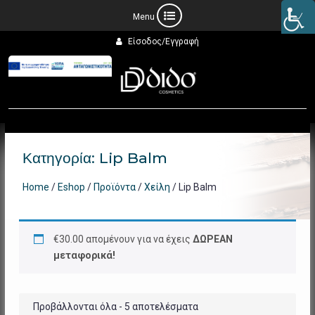
Προχωρήστε
Είσοδος/Εγγραφή
στο
περιεχόμενο
Κατηγορία:
Lip Balm
Home
/
Eshop
/
Προϊόντα
/
Χείλη
/ Lip Balm
€
30.00
απομένουν για να έχεις
ΔΩΡΕΑΝ
μεταφορικά!
Προβάλλονται όλα - 5 αποτελέσματα