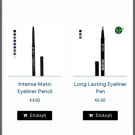
πολλαπλ
παραλλα
Οι
επιλογέ
μπορούν
να
επιλεγο
στη
σελίδα
του
προϊόντ
Intense Matic
Long Lasting Eyeliner
Eyeliner Pencil
Pen
€
4.00
€
6.00
Αυτό
Αυτό
Επιλογή
Επιλογή
το
το
προϊόν
προϊόν
έχει
έχει