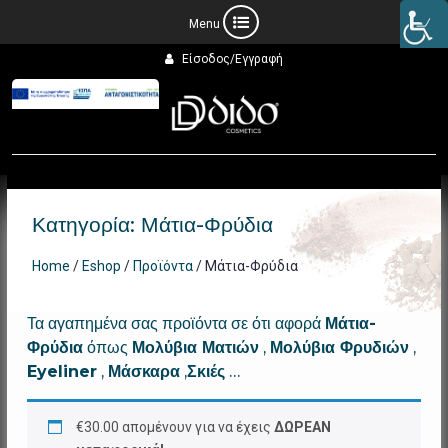
Προχωρήστε
Είσοδος/Εγγραφή
στο
περιεχόμενο
Κατηγορία:
Μάτια-Φρύδια
Home
/
Eshop
/
Προϊόντα
/ Μάτια-Φρύδια
Τα αγαπημένα σας προϊόντα σε ότι αφορά
Μάτια-
Φρύδια
όπως
Μολύβια Ματιών
,
Μολύβια Φρυδιών
,
Eyeliner
,
Μάσκαρα
,
Σκιές
…
€
30.00
απομένουν για να έχεις
ΔΩΡΕΑΝ