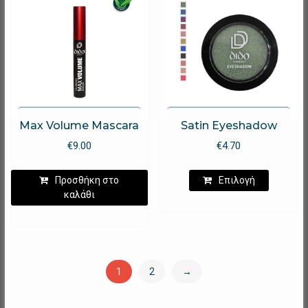
επιλογέ
μπορούν
να
επιλεγο
στη
σελίδα
του
προϊόντ
Max Volume Mascara
Satin Eyeshadow
€
9.00
€
4.70
Αυτό
Προσθήκη στο
Επιλογή
το
καλάθι
προϊόν
έχει
πολλαπλ
παραλλα
Οι
1
2
→
επιλογέ
μπορούν