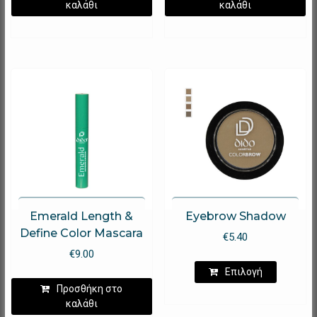
καλάθι
καλάθι
Emerald Length &
Eyebrow Shadow
Define Color Mascara
€
5.40
€
9.00
Αυτό
Επιλογή
το
Προσθήκη στο
προϊόν
καλάθι
έχει