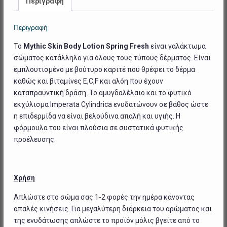
Περιγραφή
ποσότητα
Περιγραφή
To
Mythic Skin Body Lotion Spring Fresh
είναι γαλάκτωμα
σώματος κατάλληλο για όλους τους τύπους δέρματος. Είναι
εμπλουτισμένο με βούτυρο καριτέ που θρέφει το δέρμα
καθώς και βιταμίνες E,C,F και αλόη που έχουν
καταπραϋντική δράση. Το αμυγδαλέλαιο και το φυτικό
εκχύλισμα Imperata Cylindrica ενυδατώνουν σε βάθος ώστε
η επιδερμίδα να είναι βελούδινα απαλή και υγιής. Η
φόρμουλα του είναι πλούσια σε συστατικά φυτικής
προέλευσης.
Χρήση
Απλώστε στο σώμα σας 1-2 φορές την ημέρα κάνοντας
απαλές κινήσεις. Για μεγαλύτερη διάρκεια του αρώματος και
της ενυδάτωσης απλώστε το προϊόν μόλις βγείτε από το