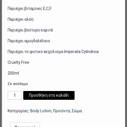
Περιέχει βιταμίνες E,C,F
Περιέχει αλόη
Περιέχει βούτυρο καριτέ
Περιέχει αμυγδαλέλαιο
Περιέχει το φυτικό εκχύλισμα Imperata Cylindrica
Cruelty Free
200ml
Σε απόθεμα
Mythic
Προσθήκη στο καλάθι
Skin
Body
Κατηγορίες:
Body Lotion
,
Προϊόντα
,
Σώμα
Lotion
Spring
Fresh