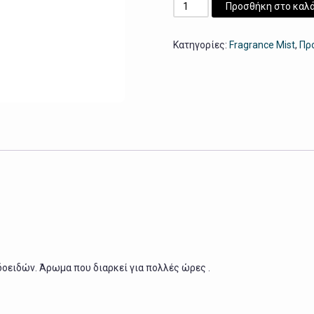
Fragrance
Προσθήκη στο καλά
Mist
Citrus
Κατηγορίες:
Fragrance Mist
,
Πρ
Heaven
ποσότητα
δοειδών. Άρωμα που διαρκεί για πολλές ώρες .