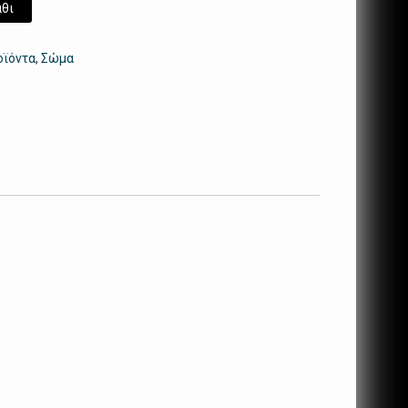
θι
οϊόντα
,
Σώμα