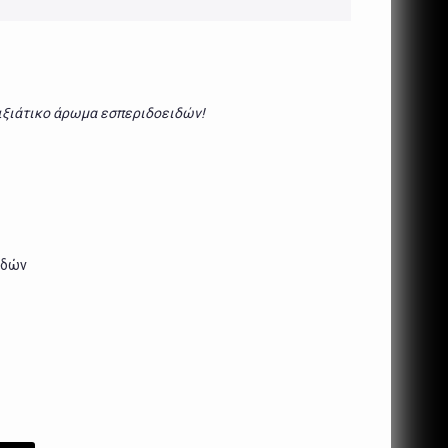
οιξιάτικο άρωμα εσπεριδοειδών!
ιδών