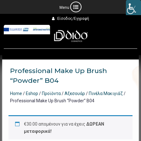
Προχωρήστε
Είσοδος/Εγγραφή
στο
περιεχόμενο
Professional Make Up Brush
“Powder” B04
Home
/
Eshop
/
Προϊόντα
/
Αξεσουάρ
/
Πινέλα Μακιγιάζ
/
Professional Make Up Brush “Powder” B04
€
30.00
απομένουν για να έχεις
ΔΩΡΕΑΝ
μεταφορικά!