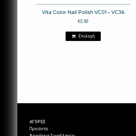
Vita Color Nail Polish VC01 – VC36
€
2.50
Αυτό
Επιλογή
το
προϊόν
έχει
πολλαπλές
παραλλαγές.
Οι
επιλογές
μπορούν
να
επιλεγούν
στη
σελίδα
του
ΑΓΟΡΕΣ
προϊόντος
Προϊόντα
Ασφάλεια Συναλλαγών