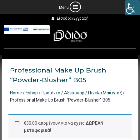
Προχωρήστε
Είσοδος/Εγγραφή
στο
περιεχόμενο
Professional Make Up Brush
“Powder-Blusher” B05
Home
/
Eshop
/
Προϊόντα
/
Αξεσουάρ
/
Πινέλα Μακιγιάζ
/
Professional Make Up Brush “Powder-Blusher” B05
€
30.00
απομένουν για να έχεις
ΔΩΡΕΑΝ
μεταφορικά!