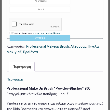
Συμφωνώ με τους
όρους και προϋποθέσεις
Εγγραφή
Κατηγορίες:
Professional Makeup Brush
,
Αξεσουάρ
,
Πινέλα
Μακιγιάζ
,
Προϊόντα
Περιγραφή
Περιγραφή
Professional Make Up Brush “Powder-Blusher” B05
Επαγγελματικό πινέλο πούδρας – ρουζ
Υποδεχτείτε τη νέα σειρά επαγγελματικών πινέλων μακιγιάζ
της Dido Cosmetics και απογειώστε το μακιγιάζ σας!