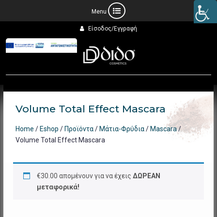
Προχωρήστε
Είσοδος/Εγγραφή
στο
περιεχόμενο
Volume Total Effect Mascara
Home
/
Eshop
/
Προϊόντα
/
Μάτια-Φρύδια
/
Mascara
/
Volume Total Effect Mascara
€
30.00
απομένουν για να έχεις
ΔΩΡΕΑΝ
μεταφορικά!