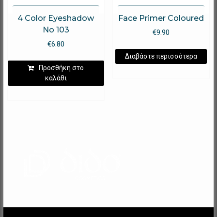
4 Color Eyeshadow
Face Primer Coloured
No 103
€
9.90
€
6.80
Διαβάστε περισσότερα
Προσθήκη στο
καλάθι