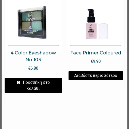
4 Color Eyeshadow
Face Primer Coloured
No 103
€
9.90
€
6.80
Διαβάστε περισσότερα
Προσθήκη στο
καλάθι