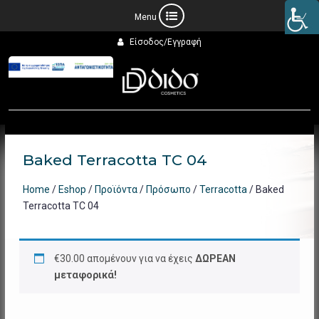
Προχωρήστε
Είσοδος/Εγγραφή
στο
περιεχόμενο
Baked Terracotta TC 04
Home
/
Eshop
/
Προϊόντα
/
Πρόσωπο
/
Terracotta
/ Baked
Terracotta TC 04
€
30.00
απομένουν για να έχεις
ΔΩΡΕΑΝ
μεταφορικά!