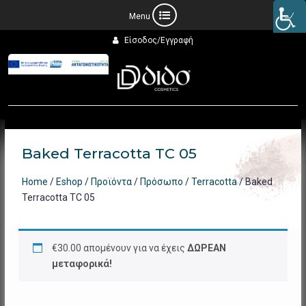
Προχωρήστε
Είσοδος/Εγγραφή
στο
περιεχόμενο
Baked Terracotta TC 05
Home
/
Eshop
/
Προϊόντα
/
Πρόσωπο
/
Terracotta
/ Baked
Terracotta TC 05
€
30.00
απομένουν για να έχεις
ΔΩΡΕΑΝ
μεταφορικά!