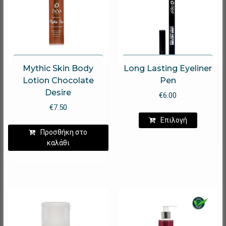
Mythic Skin Body
Long Lasting Eyeliner
Lotion Chocolate
Pen
Desire
€
6.00
€
7.50
Αυτό
Επιλογή
το
Προσθήκη στο
προϊόν
καλάθι
έχει
πολλαπλ
παραλλα
Οι
επιλογέ
μπορούν
να