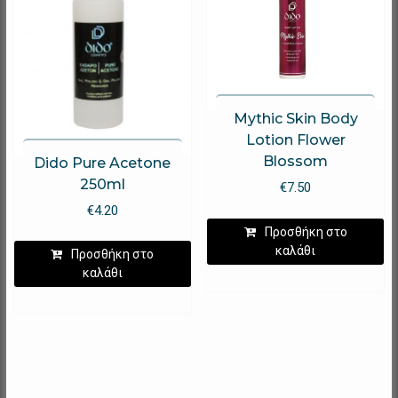
επιλεγο
στη
σελίδα
του
προϊόντ
Mythic Skin Body
Lotion Flower
Blossom
Dido Pure Acetone
250ml
€
7.50
€
4.20
Προσθήκη στο
καλάθι
Προσθήκη στο
καλάθι