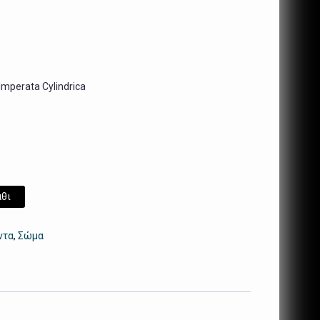
mperata Cylindrica
θι
ντα
,
Σώμα