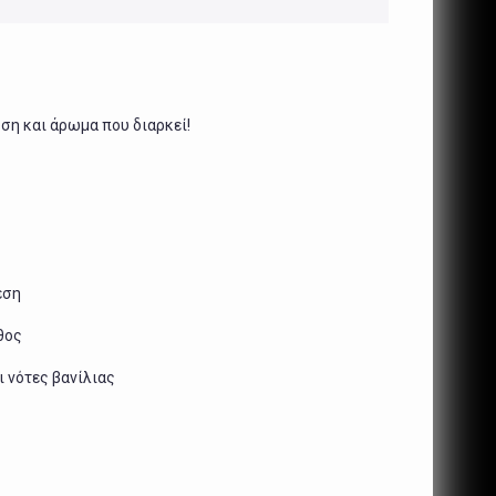
η και άρωμα που διαρκεί!
εση
θος
 νότες βανίλιας