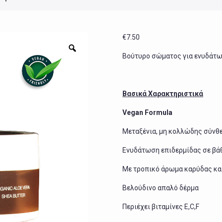
€
7.50
Zoom
Βούτυρο σώματος για ενυδάτωσ
Βασικά Χαρακτηριστικά
Vegan Formula
Μεταξένια, μη κολλώδης σύνθ
Ενυδάτωση επιδερμίδας σε βά
Με τροπικό άρωμα καρύδας και
Βελούδινο απαλό δέρμα
Περιέχει βιταμίνες E,C,F