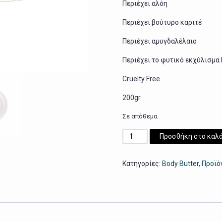
Περιέχει αλόη
Περιέχει βούτυρο καριτέ
Περιέχει αμυγδαλέλαιο
Περιέχει το φυτικό εκχύλισμα I
Cruelty Free
200gr
Σε απόθεμα
Mythic
Προσθήκη στο καλά
Skin
Body
Κατηγορίες:
Body Butter
,
Προϊό
Butter
Coconut
Storm
ποσότητα