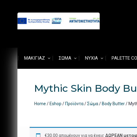
Προχωρήστε
στο
περιεχόμενο
ΜΑΚΙΓΙΆΖ
ΣΏΜΑ
ΝΎΧΙΑ
PALETTE C
Mythic Skin Body Bu
Home
/
Eshop
/
Προϊόντα
/
Σώμα
/
Body Butter
/ Myt
€
30.00
απομένουν για να έχεις
ΔΩΡΕΑΝ μεταφ