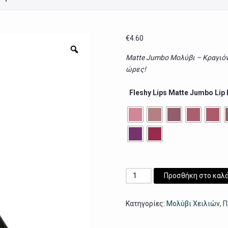
€
4.60
Zoom
Matte
Jumbo
Μολύβι – Κραγιόν
ώρες!
Fleshy Lips Matte Jumbo Lip 
Fleshy
Προσθήκη στο καλά
Lips
Matte
Κατηγορίες:
Μολύβι Χειλιών
,
Π
Jumbo
Lip