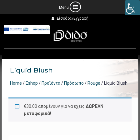
Προχωρήστε
Είσοδος/Εγγραφή
στο
περιεχόμενο
Liquid Blush
Home
/
Eshop
/
Προϊόντα
/
Πρόσωπο
/
Rouge
/ Liquid Blush
€
30.00
απομένουν για να έχεις
ΔΩΡΕΑΝ
μεταφορικά!