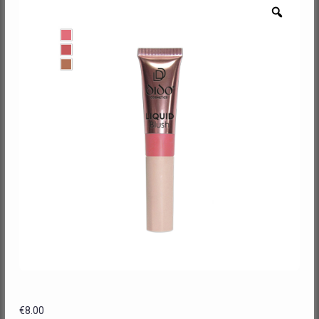
Zoom
€
8.00