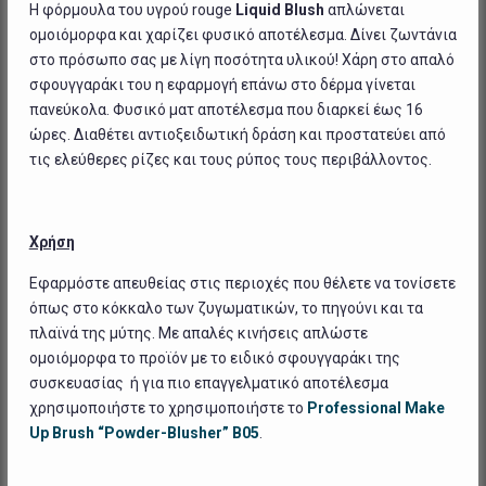
Η φόρμουλα του υγρού rouge
Liquid Blush
απλώνεται
ομοιόμορφα και χαρίζει φυσικό αποτέλεσμα. Δίνει ζωντάνια
στο πρόσωπο σας με λίγη ποσότητα υλικού! Χάρη στο απαλό
σφουγγαράκι του η εφαρμογή επάνω στο δέρμα γίνεται
πανεύκολα. Φυσικό ματ αποτέλεσμα που διαρκεί έως 16
ώρες. Διαθέτει αντιοξειδωτική δράση και προστατεύει από
τις ελεύθερες ρίζες και τους ρύπος τους περιβάλλοντος.
Χρήση
Εφαρμόστε απευθείας στις περιοχές που θέλετε να τονίσετε
όπως στο κόκκαλο των ζυγωματικών, το πηγούνι και τα
πλαϊνά της μύτης. Με απαλές κινήσεις απλώστε
ομοιόμορφα το προϊόν με το ειδικό σφουγγαράκι της
συσκευασίας ή για πιο επαγγελματικό αποτέλεσμα
χρησιμοποιήστε το χρησιμοποιήστε το
Professional Make
Up Brush “Powder-Blusher” B05
.