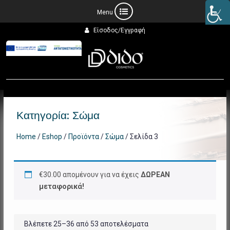
Προχωρήστε
Είσοδος/Εγγραφή
στο
περιεχόμενο
Κατηγορία:
Σώμα
Home
/
Eshop
/
Προϊόντα
/
Σώμα
/ Σελίδα 3
€
30.00
απομένουν για να έχεις
ΔΩΡΕΑΝ
μεταφορικά!
Βλέπετε 25–36 από 53 αποτελέσματα